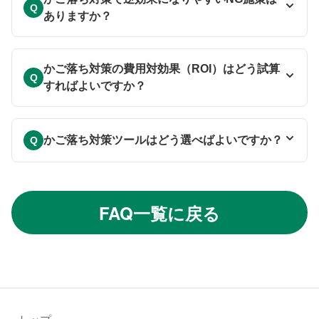
Q
ありますか？
かご落ち対策の費用対効果（ROI）はどう試算
Q
すればよいですか？
かご落ち対策ツールはどう選べばよいですか？
Q
FAQ一覧に戻る